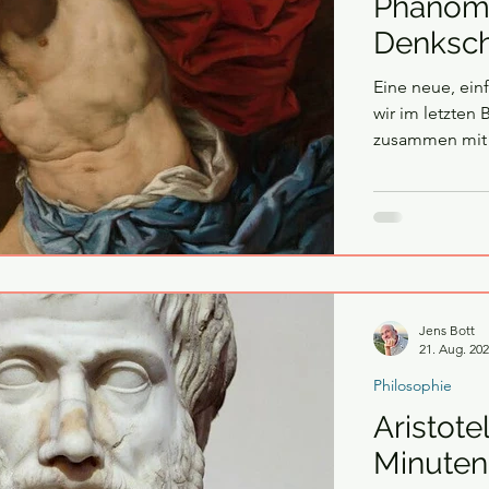
Phänome
Denksc
Eine neue, ein
wir im letzten 
zusammen mit C
amerikanische
auch ein Gründ
auch ein Zeitg
Theologe und P
war überzeugt,
Jens Bott
21. Aug. 20
Philosophie
Aristote
Minuten