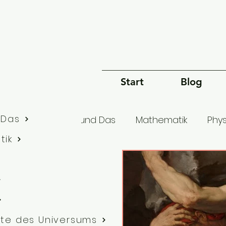
Start
Blog
 Das
lle Artikel
Dies und Das
Mathematik
Phys
tik
Bewusstsein
Sprache
Philosophie
G
te des Universums