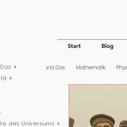
Start
Blog
 Das
lle Artikel
Dies und Das
Mathematik
Phys
tik
Bewusstsein
Sprache
Philosophie
G
te des Universums