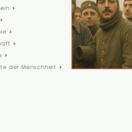
ein
hie
haft
e
te der Menschheit