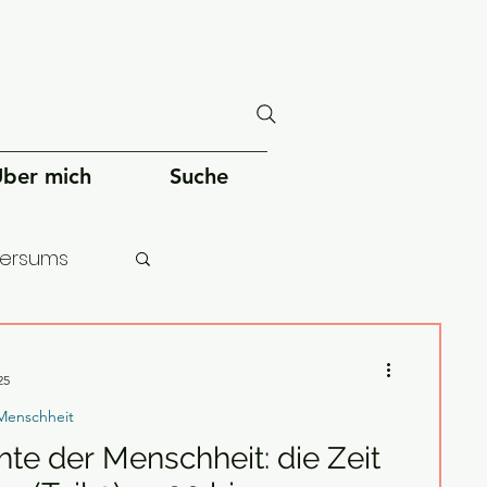
ber mich
Suche
versums
chheit
25
Menschheit
te der Menschheit: die Zeit