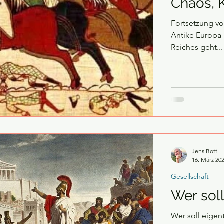
Chaos, K
Fortsetzung vo
Antike Europa ist in Bewegung Mit dem Fall des Weströmischen
Reiches geht...
Jens Bott
16. März 20
Gesellschaft
Wer sol
Wer soll eigen