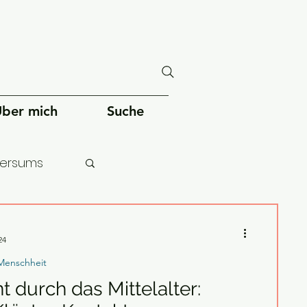
ber mich
Suche
versums
chheit
24
Menschheit
nt durch das Mittelalter: