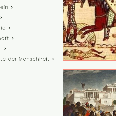
ein
hie
haft
e
te der Menschheit