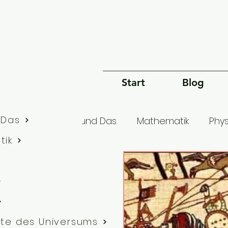
Start
Blog
 Das
lle Artikel
Dies und Das
Mathematik
Phys
tik
Bewusstsein
Sprache
Philosophie
G
te des Universums