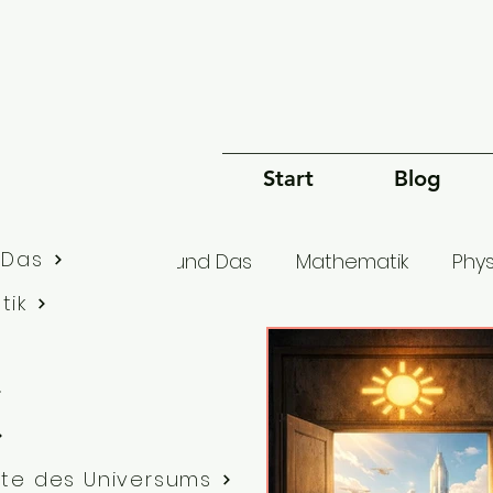
Start
Blog
 Das
lle Artikel
Dies und Das
Mathematik
Phys
tik
Bewusstsein
Sprache
Philosophie
G
te des Universums