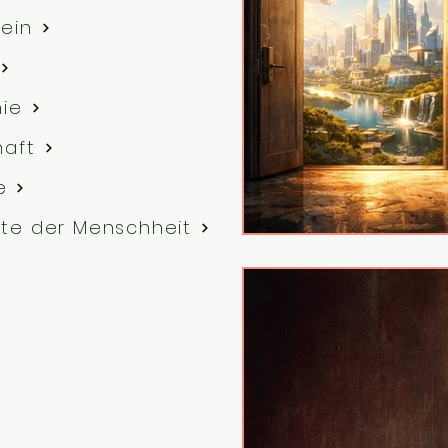
ein
hie
haft
e
te der Menschheit