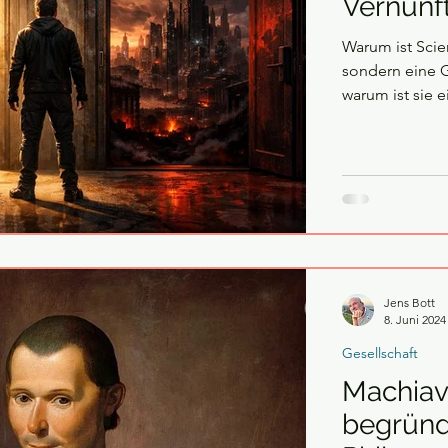
Vernunf
Warum ist Scien
sondern eine 
warum ist sie 
Jens Bott
8. Juni 2024
Gesellschaft
Machiav
begründe