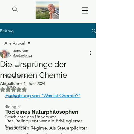
Beitrag
Alle Artikel
Jens Bott
Alle Artikel
3. Feb. 2024
Die Ursprünge der
Dies und Das
modernen Chemie
Mathematik
Aktualisiert:
4. Juni 2024
Physik
Mit NaN von 5 Sternen bewertet.
Fortsetzung von "Was ist Chemie?"
Chemie
Biologie
Tod eines Naturphilosophen
Geschichte des Universums
Der Delinquent war ein Privilegierter 
Bewusstsein
des Ancien Régime. Als Steuerpächter 