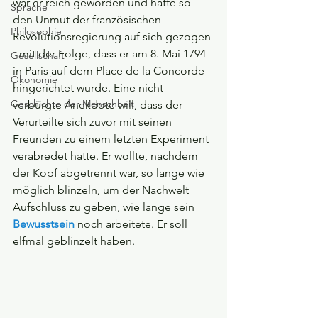
war er reich geworden und hatte so 
Sprache
den Unmut der französischen 
Philosophie
Revolutionsregierung auf sich gezogen 
- mit der Folge, dass er am 8. Mai 1794 
Gesellschaft
in Paris auf dem Place de la Concorde 
Ökonomie
hingerichtet wurde. Eine nicht 
Geschichte der Menschheit
verbürgte Anekdote will, dass der 
Verurteilte sich zuvor mit seinen 
Freunden zu einem letzten Experiment 
verabredet hatte. Er wollte, nachdem 
der Kopf abgetrennt war, so lange wie 
möglich blinzeln, um der Nachwelt 
Aufschluss zu geben, wie lange sein 
Bewusstsein 
noch arbeitete. Er soll 
elfmal geblinzelt haben.