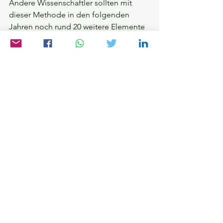
Andere Wissenschaftler sollten mit 
dieser Methode in den folgenden 
Jahren noch rund 20 weitere Elemente 
aufspüren.
Perlen auf einer Schnur
John Dalton
, Schöpfer des ersten 
Atommodells, hatte bereits Anfang 
des 19. Jahrhunderts einen Weg 
gefunden, das Gewicht der einzelnen 
Elemente relativ zum Wasserstoff zu 
bestimmen, indem er für verschiedene 
chemische Reaktionen die 
Proportionen der Einsatzstoffe 
analysierte. Damit ließen sich nun die 
Atomsorten der Größe nach wie Perlen 
auf einer Schnur aufreihen. 
Dimitri 
Mendelejew und Lothar Meyer
 waren 