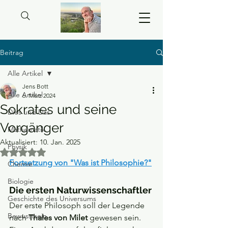
Beitrag
Alle Artikel
Jens Bott
Alle Artikel
6. März 2024
Sokrates und seine
Dies und Das
Vorgänger
Mathematik
Aktualisiert:
10. Jan. 2025
Physik
Mit NaN von 5 Sternen bewertet.
Fortsetzung von "Was ist Philosophie?"
Chemie
Biologie
Die ersten Naturwissenschaftler
Geschichte des Universums
Der erste Philosoph soll der Legende 
Bewusstsein
nach
 Thales von Milet
 gewesen sein. 