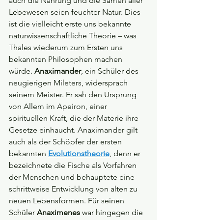
auch die Nahrung und die Samen aller 
Lebewesen seien feuchter Natur. Dies 
ist die vielleicht erste uns bekannte 
naturwissenschaftliche Theorie – was 
Thales wiederum zum Ersten uns 
bekannten Philosophen machen 
würde. 
Anaximander
, ein Schüler des 
neugierigen Mileters, widersprach 
seinem Meister. Er sah den Ursprung 
von Allem im Apeiron, einer 
spirituellen Kraft, die der Materie ihre 
Gesetze einhaucht. Anaximander gilt 
auch als der Schöpfer der ersten 
bekannten 
Evolutionstheorie
, denn er 
bezeichnete die Fische als Vorfahren 
der Menschen und behauptete eine 
schrittweise Entwicklung von alten zu 
neuen Lebensformen. Für seinen 
Schüler 
Anaximenes 
war hingegen die 