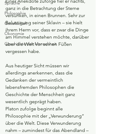
Einer Anekdote zufolge fiel er nachts, 
Sprache
ganz in die Betrachtung der Sterne 
Philosophie
versunken, in einen Brunnen. Sehr zur 
Belustigung seiner Sklavin – sie hielt 
Gesellschaft
ihrem Herrn vor, dass er zwar die Dinge 
Ökonomie
am Himmel verstehen möchte, darüber 
Geschichte der Menschheit
aber die Welt vor seinen Füßen 
vergessen habe.
Aus heutiger Sicht müssen wir 
allerdings anerkennen, dass die 
Gedanken der vermeintlich 
lebensfremden Philosophen die 
Geschichte der Menschheit ganz 
wesentlich geprägt haben.
Platon zufolge beginnt alle 
Philosophie mit der „Verwunderung“ 
über die Welt. Diese Verwunderung 
nahm – zumindest für das Abendland – 