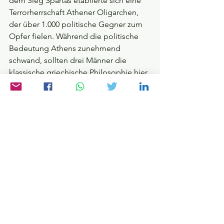
dem Sieg Spartas etablierte sich eine 
Terrorherrschaft Athener Oligarchen, 
der über 1.000 politische Gegner zum 
Opfer fielen. Während die politische 
Bedeutung Athens zunehmend 
schwand, sollten drei Männer die 
klassische griechische Philosophie hier 
zu ihrem Höhepunkt führen.
Sokrates
, der Erste dieses Dreigestirns, 
wird manchmal gerne als älterer, leicht 
verwahrloster Sonderling dargestellt, 
der tagein tagaus über die athenischen 
Plätze zog und seine Mitbürger in 
verwirrende Gespräche verwickelte. 
Was Tapferkeit sei, fragte er etwa. 
Führte sein Gesprächspartner 
standhafte Soldaten an, entgegnete 
Sokrates, dass auch Menschen, die sich 