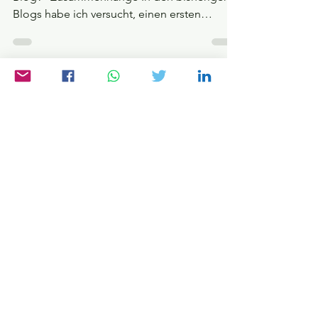
12. Jan. 2024
Dies und Das
Wie geht es weiter?
Fortsetzung von "Worum geht es in diesem
Blog?" Zusammenhänge In den bisherigen
Blogs habe ich versucht, einen ersten
Überblick über die...