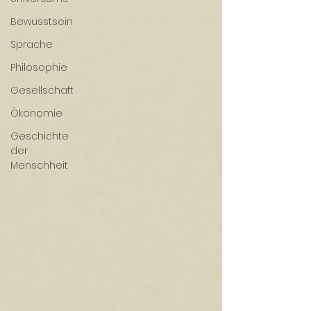
Bewusstsein
Sprache
Philosophie
Gesellschaft
Ökonomie
Geschichte
der
Menschheit