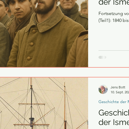
der Isme
Fortsetzung vo
(Teil1): 1840 b
Jens Bott
10. Sept. 20
Geschichte der 
Geschich
der Isme