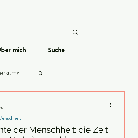
ber mich
Suche
versums
chheit
25
Menschheit
te der Menschheit: die Zeit