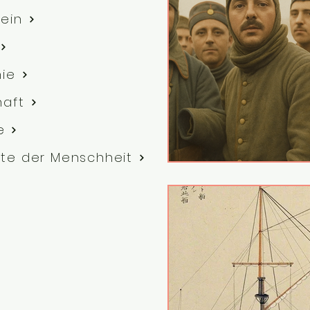
ein
hie
haft
e
te der Menschheit