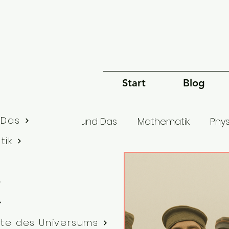
Start
Blog
 Das
lle Artikel
Dies und Das
Mathematik
Phys
tik
Bewusstsein
Sprache
Philosophie
G
te des Universums