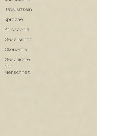
Bewusstsein
Sprache
Philosophie
Gesellschaft
Ökonomie
Geschichte
der
Menschheit