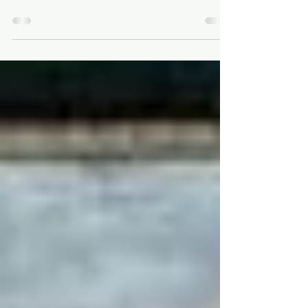
Fortsetzung von: Geschichte der
Menschheit: die Zeit der Ismen (Teil1): 1840
bis 1900 Deutschland wird Großmacht Drei
Ismen –...