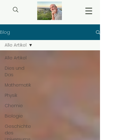
Blog
Alle Artikel
Alle Artikel
Dies und
Das
Mathematik
Physik
Chemie
Biologie
Geschichte
des
Universums