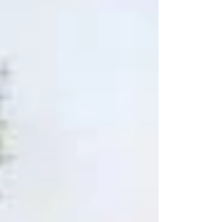
die die Welt verändern sollte. Wenn wir
heute auf die USA blicken, denken wir an die
amerikanische Revolution, an Bürgerkrieg,
Raubtierkapitalismus, Rassenkonflikte und
einen kometenhaften, unaufhaltsamen
Aufstieg zur Supermacht im 2