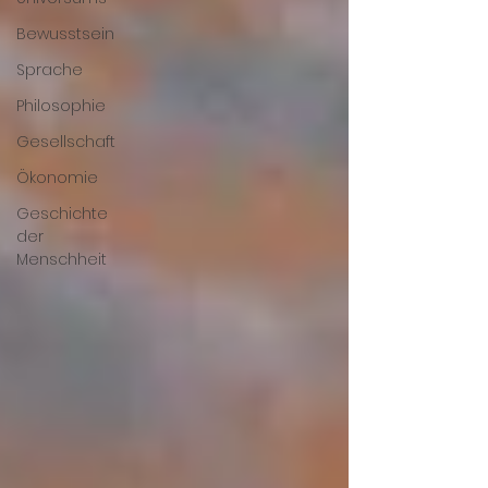
Bewusstsein
Sprache
Philosophie
Gesellschaft
Ökonomie
Geschichte
der
Menschheit