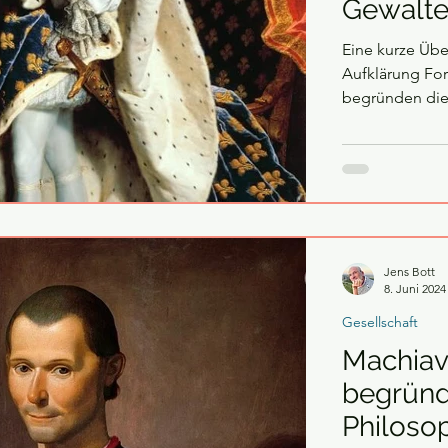
Gewalte
Eine kurze Übe
Aufklärung For
begründen die.
Jens Bott
8. Juni 2024
Gesellschaft
Machiav
begründe
Philoso