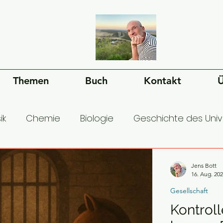
Themen
Buch
Kontakt
Ü
ik
Chemie
Biologie
Geschichte des Uni
esellschaft
Ökonomie
Geschichte der Mens
Jens Bott
16. Aug. 20
Gesellschaft
Kontroll