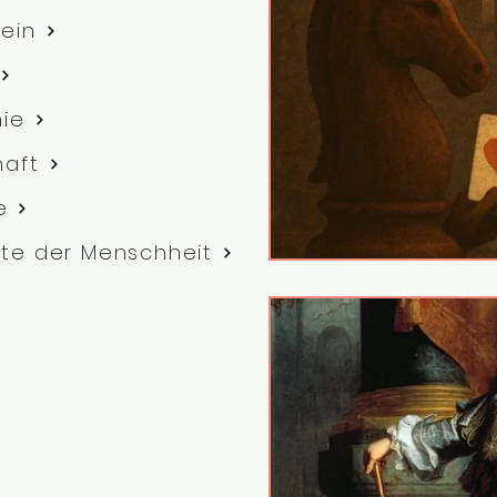
ein
hie
haft
e
te der Menschheit