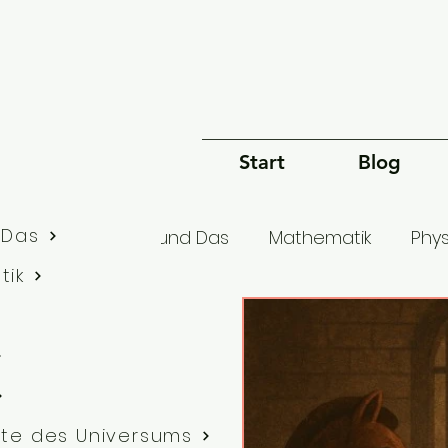
Start
Blog
 Das
lle Artikel
Dies und Das
Mathematik
Phys
tik
Bewusstsein
Sprache
Philosophie
G
te des Universums