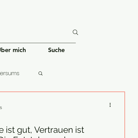
ber mich
Suche
versums
chheit
25
e ist gut, Vertrauen ist