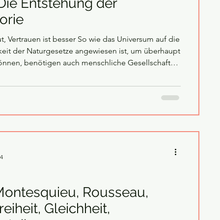
Die Entstehung der
orie
ut, Vertrauen ist besser So wie das Universum auf die
eit der Naturgesetze angewiesen ist, um überhaupt
können, benötigen auch menschliche Gesellschaften
egeln, um dauerhaft zu bestehen. Dazu gehört neben
 und verborgenen Strukturen der Macht vor allem
undvertrauen in andere Menschen ist eine
he Konstante. Die biochemische Basis hierfür ist
ormon“ Oxytocin , das bei
24
Montesquieu, Rousseau,
eiheit, Gleichheit,