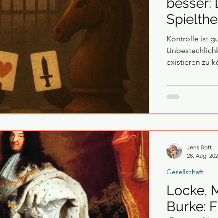
besser: 
Spielthe
Kontrolle ist g
Unbestechlichk
existieren zu 
stabile Spielr
den offenbaren
Vertrauen . Gr
anthropologisc
das „Kuschelh
Jens Bott
28. Aug. 20
Gesellschaft
Locke, 
Burke: Fr