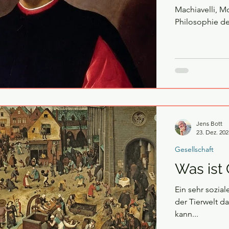
Machiavelli, 
Philosophie de
Jens Bott
23. Dez. 202
Gesellschaft
Was ist 
Ein sehr soziale
der Tierwelt d
kann...