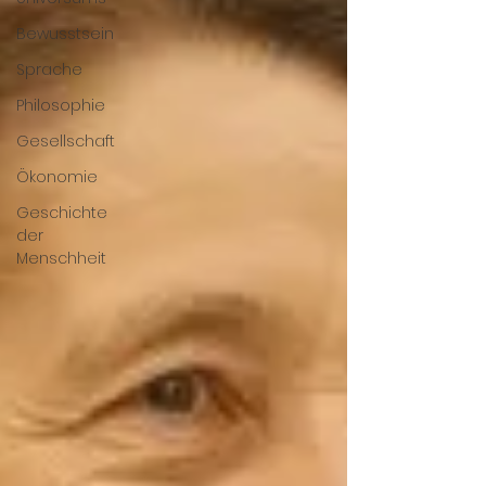
Bewusstsein
Sprache
Philosophie
Gesellschaft
Ökonomie
Geschichte
der
Menschheit