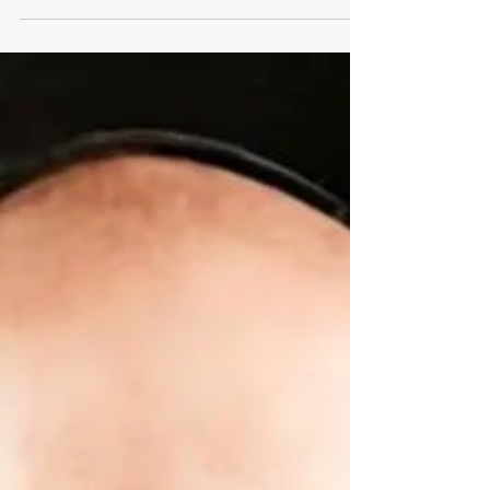
Kapitals
Fortsetzung von: "Revolutionen und Kriege:
Europa 1618-1815" Aufbruch in ein neues
Zeitalter Als der englische Fabrikant
Abraham Darby...