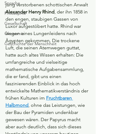
Sprache
jung verstorbenen schottischen Anwalt 
Alexander Henry Rhind
, der ihn 1858 in 
Philosophie
den engen, staubigen Gassen von 
Gesellschaft
Luxor aufgestöbert hatte. Rhind war 
wegen eines Lungenleidens nach 
Ökonomie
Ägypten gekommen. Die trockene 
Geschichte der Menschheit
Luft, die seinen Atemwegen guttat, 
hatte auch altes Wissen erhalten: Die 
umfangreiche und vielseitige 
mathematische Aufgabensammlung, 
die er fand, gibt uns einen 
faszinierenden Einblick in das hoch 
entwickelte Mathematikverständnis der 
frühen Kulturen im 
Fruchtbaren 
Halbmond
, ohne das Leistungen, wie 
der Bau der Pyramiden undenkbar 
gewesen wären. Der Papyrus macht 
aber auch deutlich, dass sich dieses 
Verständnis von unserem heutigen 