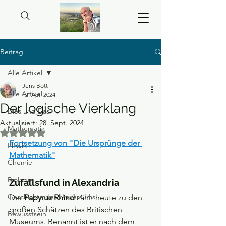
Beitrag
Alle Artikel
Jens Bott
Alle Artikel
12. Apr. 2024
Der logische Vierklang
Dies und Das
Aktualisiert:
28. Sept. 2024
Mathematik
Mit NaN von 5 Sternen bewertet.
Fortsetzung von "Die Ursprünge der 
Physik
Mathematik"
Chemie
Biologie
Zufallsfund in Alexandria
Geschichte des Universums
Der 
Papyrus Rhind
 zählt heute zu den 
großen Schätzen des Britischen 
Bewusstsein
Museums. Benannt ist er nach dem 