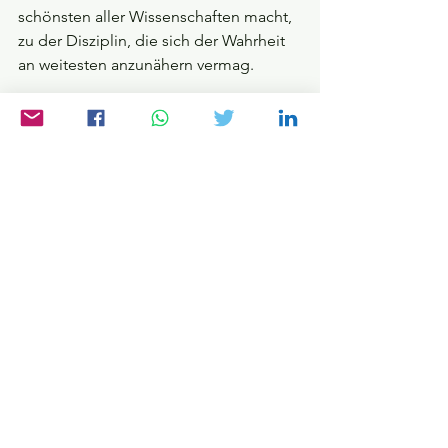
schönsten aller Wissenschaften macht, 
zu der Disziplin, die sich der Wahrheit 
an weitesten anzunähern vermag.
Vor 2.300 Jahren haben die Griechen 
aus einer Erfahrungswissenschaft eine 
abstrakte Kunst gemacht. Von diesem 
festen Fundament aus ließen sich nun, 
wie wir noch sehen werden, nach und 
nach die Geheimnisse der 
verschiedenen mathematischen 
Disziplinen 
Arithmetik
, 
Geometrie
, 
Algebra
, 
Analysis 
und 
Stochastik 
erforschen
…
Wer mehr wissen will:
Euklid (2003) „Die Elemente“, Harri 