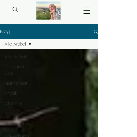
Blog
Alle Artikel
Alle Artikel
Dies und
Das
Mathematik
Physik
Chemie
Biologie
Geschichte
des
Universums