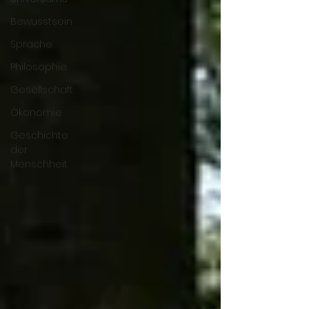
Bewusstsein
Sprache
Philosophie
Gesellschaft
Ökonomie
Geschichte
der
Menschheit