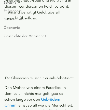
Anstrengende Arbeit und Fleiß sind in 
Sprache
diesem wundersamen Reich verpönt; 
Philosophie
niemand benötigt Geld; überall 
herrscht Überfluss.
Gesellschaft
Ökonomie
Geschichte der Menschheit
Die Ökonomen müssen hier aufs Arbeitsamt
Den Mythos von einem Paradies, in 
dem es an nichts mangelt, gab es 
schon lange vor den 
Gebrüdern 
Grimm
; er ist so alt wie die Menschheit. 