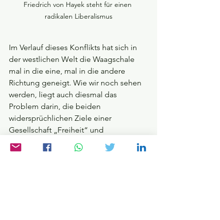
Friedrich von Hayek steht für einen 
radikalen Liberalismus
Im Verlauf dieses Konflikts hat sich in 
der westlichen Welt die Waagschale 
mal in die eine, mal in die andere 
Richtung geneigt. Wie wir noch sehen 
werden, liegt auch diesmal das 
Problem darin, die beiden 
widersprüchlichen Ziele einer 
Gesellschaft „Freiheit“ und 
„Gleichheit“ gleichzeitig anstreben zu 
wollen. Mehr Freiheit bedeutet 
weniger Gleichheit, mehr Gleichheit 
weniger Freiheit. Etwas überspitzt 
formuliert haben (zumindest 
demokratisch verfasste) Gesellschaften 
also die Wahl, ob sie lieber 