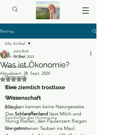
Beitrag
Alle Artikel
Jens Bott
Alle Artikel
30. Dez. 2023
Was ist Ökonomie?
Dies und Das
Aktualisiert:
28. Sept. 2024
Mathematik
Mit NaN von 5 Sternen bewertet.
Physik
Eine ziemlich trostlose 
Chemie
Wissenschaft
Märchen
kennen keine Naturgesetze. 
Biologie
Das 
Schlaraffenland 
lässt Milch und 
Geschichte des Universums
Honig fließen, den Faulenzern fliegen 
Bewusstsein
die gebratenen Tauben ins Maul. 