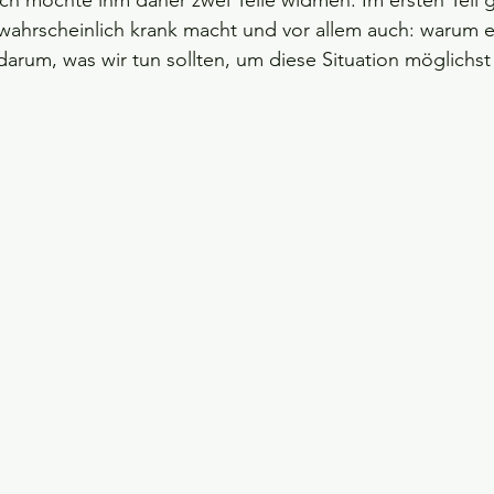
ch möchte ihm daher zwei Teile widmen. Im ersten Teil 
wahrscheinlich krank macht und vor allem auch: warum e
 darum, was wir tun sollten, um diese Situation möglichs