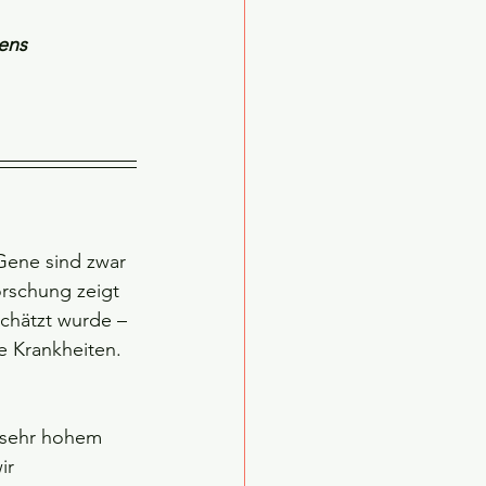
bens
 Gene sind zwar 
rschung zeigt 
chätzt wurde – 
e Krankheiten. 
n sehr hohem 
ir 