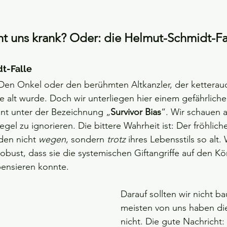
nen bewertet.
ht uns krank? Oder: die Helmut-Schmidt-Fa
t-Falle
: Den Onkel oder den berühmten Altkanzler, der kettera
e alt wurde. Doch wir unterliegen hier einem gefährliche
nt unter der Bezeichnung „
Survivor Bias
“. Wir schauen a
el zu ignorieren. Die bittere Wahrheit ist: Der fröhlich
den nicht 
wegen
, sondern 
trotz
 ihres Lebensstils so alt.
robust, dass sie die systemischen Giftangriffe auf den Kö
ensieren konnte
.
Darauf sollten wir nicht b
meisten von uns haben di
nicht. Die gute Nachricht