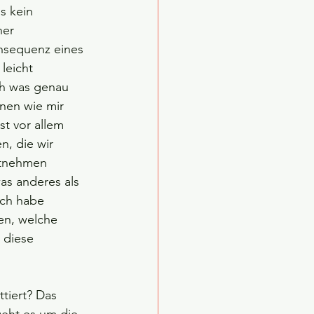
s kein 
her 
nsequenz eines 
 leicht 
h was genau 
nen wie mir 
t vor allem 
n, die wir 
ntnehmen 
as anderes als 
Ich habe 
en, welche 
 diese 
ttiert? Das 