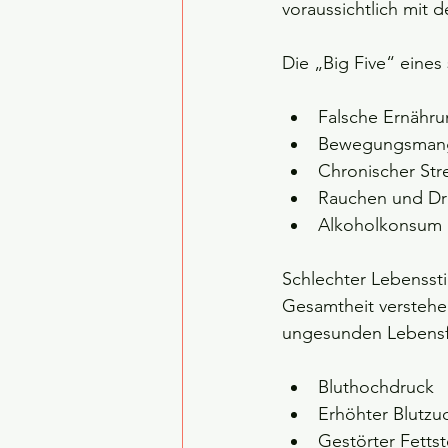
voraussichtlich mit 
Die „Big Five“ eines 
Falsche Ernähr
Bewegungsman
Chronischer Stre
Rauchen und D
Alkoholkonsum
Schlechter Lebensstil
Gesamtheit verstehen
ungesunden Lebensfüh
Bluthochdruck
Erhöhter Blutzu
Gestörter Fetts