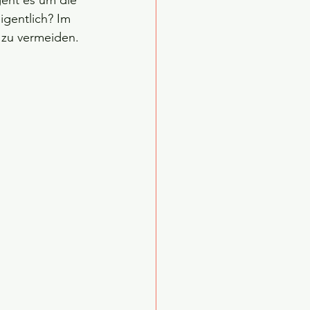
geht es um die 
igentlich? Im 
t zu vermeiden.