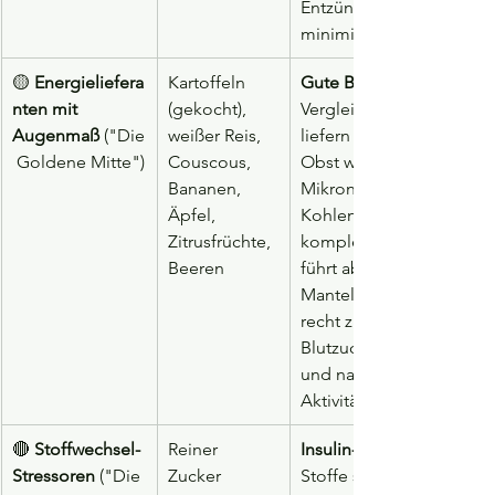
Entzündungsprozesse 
minimiert und lange sätti
🟡 
Energieliefera
Kartoffeln 
Gute Basis mit Limit:
nten mit 
(gekocht), 
Vergleich zu Weißmehl 
Augenmaß
 ("Die
weißer Reis, 
liefern Kartoffeln, Reis u
 Goldene Mitte")
Couscous, 
Obst wertvolle 
Bananen, 
Mikronährstoffe. Die 
Äpfel, 
Kohlenhydratstruktur ist 
Zitrusfrüchte, 
komplexer als bei Zucker
Beeren
führt aber ohne Ballastst
Mantel dennoch zu eine
recht zügigen 
Blutzuckeranstieg. In Ma
und nach körperlicher 
Aktivität absolut in Ordn
🔴 
Stoffwechsel-
Reiner 
Insulin-Achterbahn:
Stressoren
 ("Die 
Zucker 
Stoffe schießen ohne 