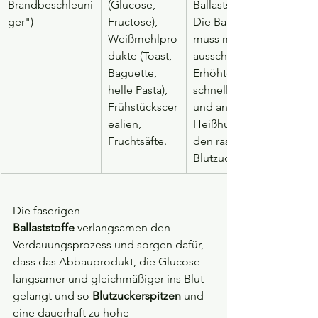
Brandbeschleuni
(Glucose, 
Ballaststoff-Barriere ins B
ger")
Fructose), 
Die Bauchspeicheldrüse
Weißmehlpro
muss massiv Insulin 
dukte (Toast, 
ausschütten. Die Folge: 
Baguette, 
Erhöhtes Diabetes-Risiko
helle Pasta), 
schnelle Fettspeicherun
Frühstückscer
und anschließende 
ealien, 
Heißhunger-Attacken du
Fruchtsäfte.
den rasanten Abfall des 
Blutzuckers.
Die faserigen 
Ballaststoffe
 verlangsamen den 
Verdauungsprozess und sorgen dafür, 
dass das Abbauprodukt, die Glucose 
langsamer und gleichmäßiger ins Blut 
gelangt und so 
Blutzuckerspitzen
 und 
eine dauerhaft zu hohe 