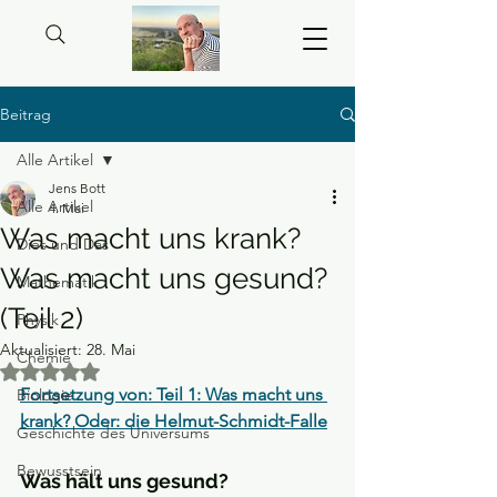
Beitrag
Alle Artikel
Jens Bott
Alle Artikel
4. Mai
Was macht uns krank?
Dies und Das
Was macht uns gesund?
Mathematik
(Teil 2)
Physik
Aktualisiert:
28. Mai
Chemie
Mit NaN von 5 Sternen bewertet.
Fortsetzung von: Teil 1: Was macht uns 
Biologie
krank? Oder: die Helmut-Schmidt-Falle
Geschichte des Universums
Bewusstsein
Was hält uns gesund? 