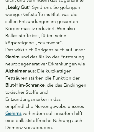
dicht und verhindern das sogenannte 
„
Leaky Gut
“-Syndrom. So gelangen 
weniger Giftstoffe ins Blut, was die 
stillen Entzündungen im gesamten 
Körper massiv reduziert. Wer also 
Ballaststoffe isst, füttert seine 
körpereigene „Feuerwehr“.
Das wirkt sich übrigens auch auf unser 
Gehirn
 und das Risiko der Entstehung 
neurodegenerativer Erkrankungen wie 
Alzheimer
 aus: Die kurzkettigen 
Fettsäuren stärken die Funktion der 
Blut-Hirn-Schranke
, die das Eindringen 
toxischer Stoffe und 
Entzündungsmarker in das 
empfindliche Nervengewebe unseres 
Gehirns
 verhindern soll; insofern hilft 
eine ballaststoffreiche Nahrung auch 
Demenz vorzubeugen.