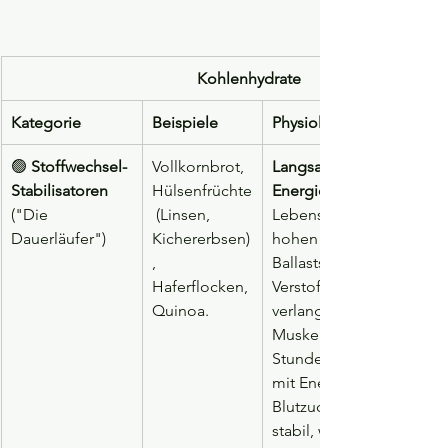
Kohlenhydrate
Kategorie
Beispiele
Physiologische Wirkung
🟢 
Stoffwechsel-
Vollkornbrot, 
Langsame 
Stabilisatoren
Hülsenfrüchte
Energiespender:
("Die 
 (Linsen, 
Lebensmittel enthalten e
Dauerläufer")
Kichererbsen)
hohen Anteil an 
, 
Ballaststoffen, der die 
Haferflocken, 
Verstoffwechslung 
Quinoa.
verlangsamt. Gehirn und
Muskeln werden über 
Stunden hinweg gleichm
mit Energie versorgt. Der
Blutzuckerspiegel bleibt
stabil, was 