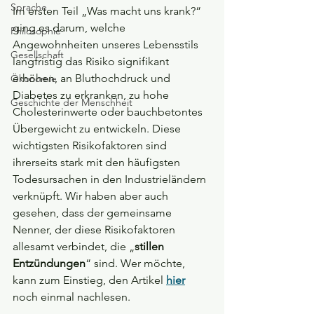
Sprache
Im ersten Teil „Was macht uns krank?“ 
ging es darum, welche 
Philosophie
Angewohnheiten unseres Lebensstils 
Gesellschaft
langfristig das Risiko signifikant 
erhöhen, an Bluthochdruck und 
Ökonomie
Diabetes zu erkranken, zu hohe 
Geschichte der Menschheit
Cholesterinwerte oder bauchbetontes 
Übergewicht zu entwickeln. Diese 
wichtigsten Risikofaktoren sind 
ihrerseits stark mit den häufigsten 
Todesursachen in den Industrieländern 
verknüpft. Wir haben aber auch 
gesehen, dass der gemeinsame 
Nenner, der diese Risikofaktoren 
allesamt verbindet, die „
stillen 
Entzündungen
“ sind. Wer möchte, 
kann zum Einstieg, den Artikel 
hier
noch einmal nachlesen.