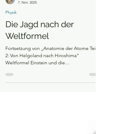
Jens Bott
7. Nov. 2025
Physik
Die Jagd nach der
Weltformel
Fortsetzung von „Anatomie der Atome Teil
2: Von Helgoland nach Hiroshima“
Weltformel Einstein und die
Quantenphysiker hatten sich an die
äußersten Ränder vorgewagt und mit zwei
neuen Theorien alte Gewissheiten