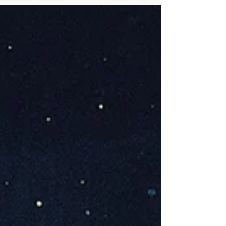
mitsummen, bewegen wir uns in einem
unsichtbaren, aber wohldefinierten
Koordinatensystem. Die Musik, die wir
hören, beruhigt uns oder sie wühlt uns auf,
versetzt uns in eine fröhliche oder
melancholische Stimmung. Um zu verstehen,
wie dieses System mit der Zeit entstanden
ist, aber auch, was Musik mit uns macht,
müssen wir in so unterschiedliche Bereiche
wie