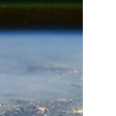
das Buch!
Fortsetzung von "Worum geht es in diesem
Blog?" Was wir von der Welt wissen sollten
Vor etwa einem Jahr hat mich der Wiley-
Verlag...