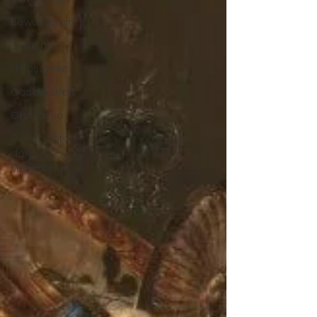
Bewusstsein
Sprache
Philosophie
Gesellschaft
Ökonomie
Geschichte
der
Menschheit