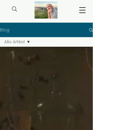
Blog
Alle Artikel
Alle Artikel
Dies und
Das
Mathematik
Physik
Chemie
Biologie
Geschichte
des
Universums