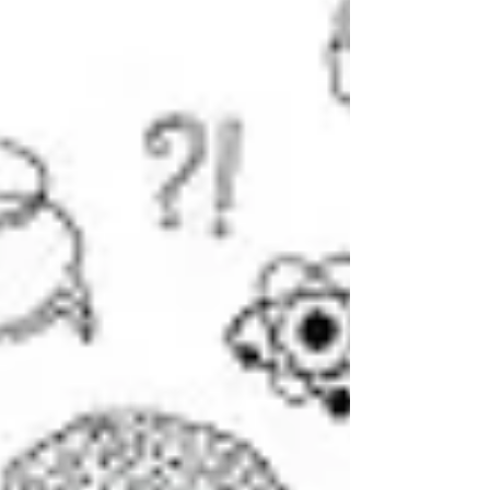
erschüttert. Newtons Weltbild war nur im
Bereich der menschlich-irdischen Maßstäbe
hinreichend genau. Auf die Streckbank der
Extreme gespannt aber zeigte sich, dass die
mechanische Theorie im Kern falsch war.
Zudem war offenbar geworden, dass die
Welt in alle Richt