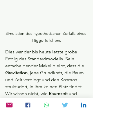
Simulation des hypothetischen Zerfalls eines 
Higgs-Teilchens
Dies war der bis heute letzte große 
Erfolg des Standardmodells. Sein 
entscheidender Makel bleibt, dass die 
Gravitation
, jene Grundkraft, die Raum 
und Zeit verbiegt und den Kosmos 
strukturiert, in ihm keinen Platz findet. 
Wir wissen nicht, wie 
Raumzeit
 und 
Schwerkraft in das Gesamtsystem der 
Physik eingebunden sind. Seit einem 
halben Jahrhundert suchen tausende 
Physiker auf der ganzen Welt nach 
einer 
Quantentheorie der Gravitation
. 