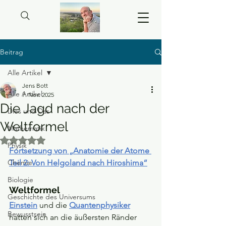
Beitrag
Alle Artikel
Jens Bott
Alle Artikel
7. Nov. 2025
Die Jagd nach der
Dies und Das
Weltformel
Mathematik
Mit NaN von 5 Sternen bewertet.
Physik
Fortsetzung von „Anatomie der Atome 
Chemie
Teil 2: Von Helgoland nach Hiroshima“
Biologie
Weltformel
Geschichte des Universums
Einstein
 und die 
Quantenphysiker
Bewusstsein
hatten sich an die äußersten Ränder 