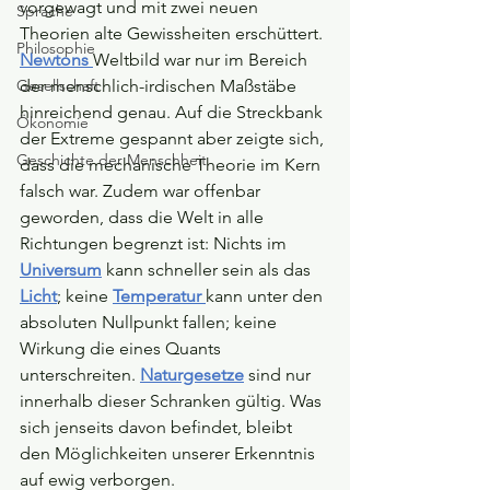
vorgewagt und mit zwei neuen 
Sprache
Theorien alte Gewissheiten erschüttert. 
Philosophie
Newtons 
Weltbild war nur im Bereich 
Gesellschaft
der menschlich-irdischen Maßstäbe 
hinreichend genau. Auf die Streckbank 
Ökonomie
der Extreme gespannt aber zeigte sich, 
Geschichte der Menschheit
dass die mechanische Theorie im Kern 
falsch war. Zudem war offenbar 
geworden, dass die Welt in alle 
Richtungen begrenzt ist: Nichts im 
Universum
 kann schneller sein als das 
Licht
; keine 
Temperatur 
kann unter den 
absoluten Nullpunkt fallen; keine 
Wirkung die eines Quants 
unterschreiten. 
Naturgesetze
 sind nur 
innerhalb dieser Schranken gültig. Was 
sich jenseits davon befindet, bleibt 
den Möglichkeiten unserer Erkenntnis 
auf ewig verborgen.