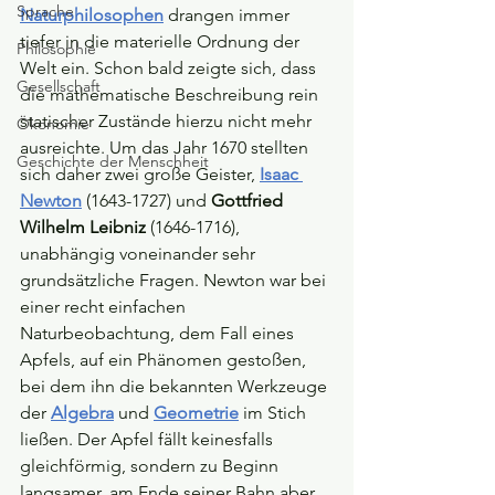
Sprache
Naturphilosophen
drangen immer 
tiefer in die materielle Ordnung der 
Philosophie
Welt ein. Schon bald zeigte sich, dass 
Gesellschaft
die mathematische Beschreibung rein 
statischer Zustände hierzu nicht mehr 
Ökonomie
ausreichte. Um das Jahr 1670 stellten 
Geschichte der Menschheit
sich daher zwei große Geister, 
Isaac 
Newton
(1643-1727) und 
Gottfried 
Wilhelm Leibniz
 (1646-1716), 
unabhängig voneinander sehr 
grundsätzliche Fragen. Newton war bei 
einer recht einfachen 
Naturbeobachtung, dem Fall eines 
Apfels, auf ein Phänomen gestoßen, 
bei dem ihn die bekannten Werkzeuge 
der 
Algebra
und 
Geometrie
im Stich 
ließen. Der Apfel fällt keinesfalls 
gleichförmig, sondern zu Beginn 
langsamer, am Ende seiner Bahn aber 