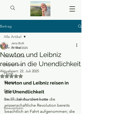
Beitrag
Alle Artikel
Jens Bott
Alle Artikel
31. Mai 2025
Newton und Leibniz
Dies und Das
reisen in die Unendlichkeit
Mathematik
Aktualisiert:
22. Juli 2025
Physik
Mit NaN von 5 Sternen bewertet.
Chemie
Newton und Leibniz reisen in 
Biologie
die Unendlichkeit
Im 17. Jahrhundert hatte die 
Geschichte des Universums
wissenschaftliche Revolution bereits 
Bewusstsein
beachtlich an Fahrt aufgenommen; die 