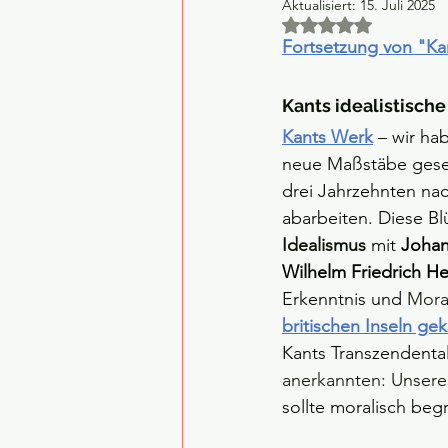
Aktualisiert:
15. Juli 2025
Mit NaN von 5 Ster
Fortsetzung von "Kan
Kants idealistisch
Kants Werk
– wir ha
neue Maßstäbe geset
drei Jahrzehnten na
abarbeiten. Diese Bl
Idealismus
mit 
Johan
Wilhelm Friedrich H
Erkenntnis und 
Mora
britischen Inseln 
Kants Transzendental
anerkannten: Unserer
sollte moralisch beg