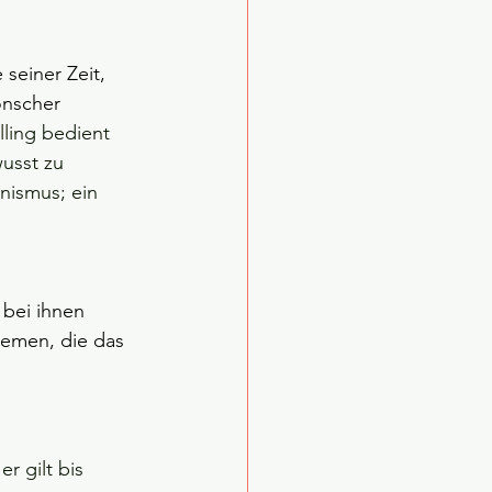
 seiner Zeit, 
onscher 
lling bedient 
usst zu 
nismus; ein 
.
 
 bei ihnen 
hemen, die das 
 er gilt bis 