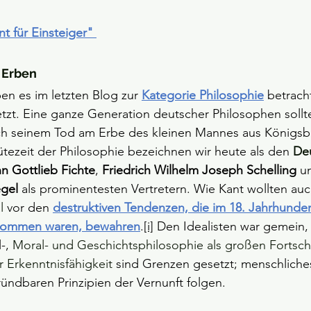
nen bewertet.
t für Einsteiger" 
e Erben
ben es im letzten Blog zur
Kategorie Philosophie
 betrach
zt. Eine ganze Generation deutscher Philosophen sollte
ch seinem Tod am Erbe des kleinen Mannes aus Königsb
ütezeit der Philosophie bezeichnen wir heute als den 
De
n Gottlieb Fichte
, 
Friedrich Wilhelm Joseph Schelling
 u
egel
 als prominentesten Vertretern. Wie Kant wollten auc
l 
vor den 
destruktiven Tendenzen, die im 18. Jahrhunder
gekommen waren, bewahren
.
[i]
 Den Idealisten war gemein, 
-, 
Moral- und Geschichtsphilosophie als großen Fortschr
 Erkenntnisfähigkeit 
sind Grenzen gesetzt; menschliche
ründbaren Prinzipien der Vernunft folgen.