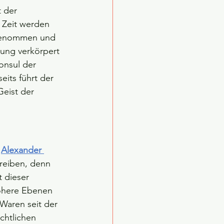
 der 
Zeit werden 
tgenommen und 
ung verkörpert 
Konsul der 
eits führt der 
Geist der 
 
Alexander 
reiben, denn 
 dieser 
höhere Ebenen 
 Waren seit der 
chtlichen 