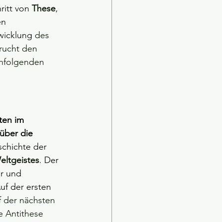
itt von 
These
, 
en 
wicklung 
des 
Frucht den 
chfolgenden 
ten im 
über die 
schichte der 
eltgeistes
. Der 
r und 
Auf der ersten 
f der nächsten 
e Antithese 