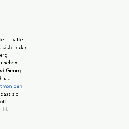
tet – hatte 
 sich in den 
erg 
utschen 
nd 
Georg 
h sie 
t von den 
dass sie 
itt 
s Handeln 