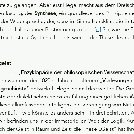
fe zu gelangen. Aber erst Hegel macht aus dem Dreischr
Auflösung, der 
Synthese
, ein grundlegendes Prinzip, ein
der Widersprüche, der, ganz im Sinne Heraklits, die Ent
bt und alles seiner Bestimmung zuführt.
[iii]
 So, wie die 
trägt, ist die Synthese bereits wieder die These des na
.
geist
ienenen „
Enzyklopädie der philosophischen Wissenschaf
den während der 1820er Jahre gehaltenen „
Vorlesungen 
tgeschichte
“ entwickelt Hegel seine Idee weiter: Die Ge
te der dialektischen Selbstentfaltung eines göttlichen 
W
iese allumfassende Intelligenz die Vereinigung von Natu
 verläuft – wie könnte es anders sein – in drei Schritten. 
; wir befinden uns in der immateriellen Welt der 
Logik. Au
sich der Geist in Raum und Zeit; die These „Geist“ hat ihr