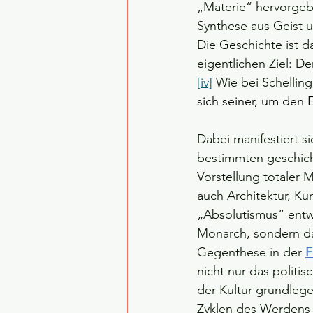
„Materie“ hervorgebr
Synthese aus Geist u
Die Geschichte ist d
eigentlichen Ziel: De
[iv]
 Wie bei Schelling
sich seiner, um den 
Dabei manifestiert si
bestimmten geschich
Vorstellung totaler M
auch Architektur, Ku
„Absolutismus“ entwi
Monarch, sondern das
Gegenthese in der 
F
nicht nur das politi
der Kultur grundleg
Zyklen des Werdens u