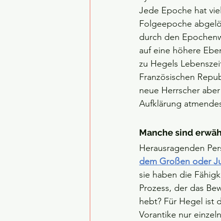
Jede Epoche hat viel
Folgeepoche abgelö
durch den Epochenw
auf eine höhere Ebe
zu Hegels Lebenszei
Französischen Republi
neue Herrscher aber a
Aufklärung atmendes
Manche sind erwähl
Herausragenden Pers
dem Großen oder Ju
sie haben die Fähigk
Prozess, der das Be
hebt? Für Hegel ist d
Vorantike nur einzel