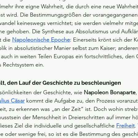
mehr ihre eigne Wahrheit, die durch eine neue Wahrheit
st wird. Die Bestimmungsgrößen der vorangegangenen 
andel keineswegs vernichtet; sie werden vielmehr mi
ne gehoben. Die Synthese aus Absolutismus und Aufklär
t die
Napoleonische Epoche
: Einerseits krönt sich der 
k in absolutistischer Manier selbst zum Kaiser; anderers
uch in weiten Teilen Europas ein fortschrittliches, den 
 Rechtsystem ein.
t, den Lauf der Geschichte zu beschleunigen 
önlichkeiten der Geschichte, wie 
Napoleon Bonaparte
,
lius Cäsar
 kommt die Aufgabe zu, den Prozess voranzut
eit, zu erkennen was „an der Zeit“ ist. Doch wohin strebt
wusstsein der Menschheit in Dreierschritten auf immer 
ieses Ziel die individuelle und gesellschaftliche 
Freiheit
.
ne oder wenige frei, so ist es die Bestimmung des geschi