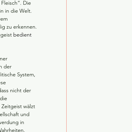
Fleisch“. Die 
 in die Welt. 
rem 
ndig zu erkennen.
geist 
bedient 
iner 
in der 
itische System, 
ese 
ass nicht der 
die 
Zeitgeist wälzt 
llschaft und 
werdung in 
ahrheiten. 