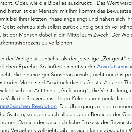
acht. Oder, wie die Bibel es ausdrückt: „Das Wort ward 
nd Natur ist der Mensch; mit ihm kommt das Bewusstsein
amit bei ihrer letzten Phase angelangt und nähert sich ih
r Geist kehrt zu sich selbst zurück und gibt sich vollstä
, ist der Mensch dabei allein Mittel zum Zweck. Der Welt
Erkenntnisprozess zu vollziehen.
ch der Weltgeist zunächst als der jeweilige „
Zeitgeist
“ e
tlichen Epoche. So äußert sich etwa der 
Absolutismus
acht, die ein einziger Souverän ausübt; nicht nur das pol
nst oder Mode sind Ausdruck dieses Geists. Aus der Th
ckelt sich die Antithese „Aufklärung“, die Vorstellung, d
 Volk der Souverän ist. Ihren Kulminationspunkt findet 
ranzösischen Revolution
. Der Übergang zu einem neuen 
sche System, sondern auch alle anderen Bereiche der Gese
end um. Da sich der geschichtliche Prozess der Bewusst
nd Vergehens vollzieht, gibt es auch keine absoluten W