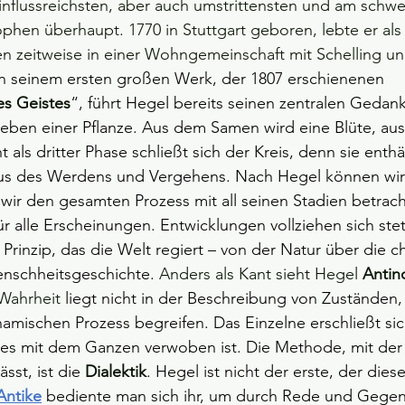
einflussreichsten, aber auch umstrittensten und am schwe
phen überhaupt. 1770 in Stuttgart geboren, lebte er als
en zeitweise in einer Wohngemeinschaft mit Schelling u
In seinem ersten großen Werk, der 1807 erschienenen 
s Geistes
“, führt Hegel bereits seinen zentralen Gedank
Leben einer Pflanze. Aus dem Samen wird eine Blüte, aus
t als dritter Phase schließt sich der Kreis, denn sie ent
lus des Werdens und Vergehens. Nach Hegel können wir 
wir den gesamten Prozess mit all seinen Stadien betrach
 für alle Erscheinungen. Entwicklungen vollziehen sich stet
 Prinzip, das die Welt regiert – von der Natur über die ch
Menschheitsgeschichte. 
Anders als Kant sieht Hegel 
Antin
Wahrheit 
liegt nicht in der Beschreibung von Zuständen,
namischen Prozess begreifen. Das Einzelne erschließt sic
 es mit dem Ganzen verwoben ist. Die Methode, mit der 
sst, ist die 
Dialektik
. Hegel ist nicht der erste, der dies
Antike
bediente man sich ihr, um durch Rede und Gegen