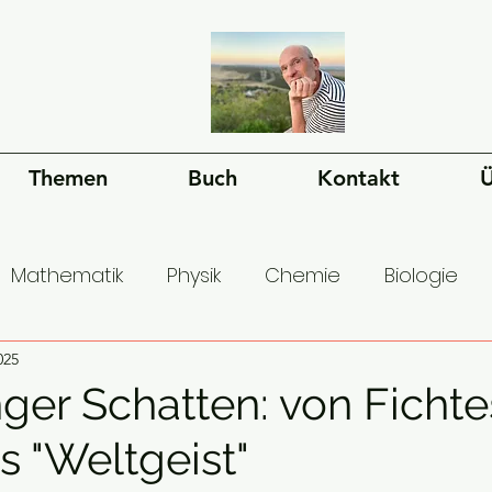
Themen
Buch
Kontakt
Ü
Mathematik
Physik
Chemie
Biologie
ms
025
Bewusstsein
Sprache
Philosophie
ger Schatten: von Fichtes
s "Weltgeist"
 der Menschheit