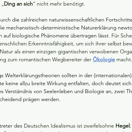
 „
Ding an sich
“ nicht mehr benötigt.
 durch die zahlreichen naturwissenschaftlichen Fortschritte
die mechanistisch-deterministische Naturerklärung newt
ch auf biologische Phänomene übertragen lässt
. Für Sche
enschlichen Erkenntnisfähigkeit, um sich ihrer selbst bew
 Natur als einen einzigen gigantischen verwobenen Orga
ing zum romantischen Wegbereiter der 
Ökologie
macht
s Welterklärungstheorien sollten in der (internationalen)
e keine allzu breite Wirkung entfalten, doch deutet sich
tes Verständnis von Seelenleben und Biologie an, zwei T
scheidend prägen werden.
reter des 
Deutschen Idealismus ist zweifelsohne 
Hegel
;